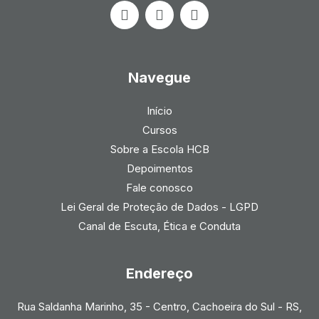
n
a
h
s
c
a
t
e
t
a
b
s
g
o
a
r
o
p
Navegue
a
k
p
m
Início
Cursos
Sobre a Escola HCB
Depoimentos
Fale conosco
Lei Geral de Proteção de Dados - LGPD
Canal de Escuta, Ética e Conduta
Endereço
Rua Saldanha Marinho, 35 - Centro, Cachoeira do Sul - RS,